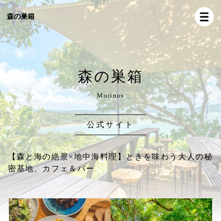
森の巣箱
森の巣箱
Morinos
公式サイト
【森と海の絶景×地中海料理】ときを味わう大人の秘
密基地、カフェ＆バー