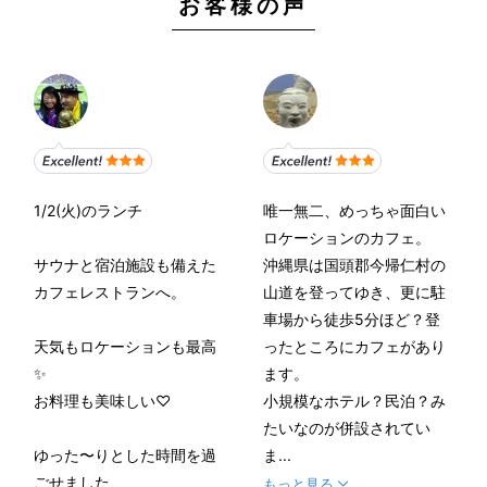
お客様の声
1/2(火)のランチ
唯一無二、めっちゃ面白い
ロケーションのカフェ。
サウナと宿泊施設も備えた
沖縄県は国頭郡今帰仁村の
カフェレストランへ。
山道を登ってゆき、更に駐
車場から徒歩5分ほど？登
天気もロケーションも最高
ったところにカフェがあり
✨
ます。
お料理も美味しい♡
小規模なホテル？民泊？み
たいなのが併設されてい
ゆった〜りとした時間を過
ま...
ごせました
もっと見る